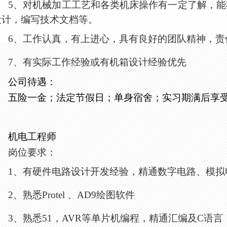
5
、对机械加工工艺和各类机床操作有一定了解，能
设计，编写技术文档等。
6、
工作认真，有上进心，具有良好的团队精神，责
7
、
有实际工作经验或有机箱设计经验优先
公司待遇：
五险一金；法定节假日；单身宿舍；实习期满后享
机电工程师
岗位要求：
1、
有硬件电路设计开发经验，精通数字电路、模拟
2、
熟悉
Protel
、
AD9
绘图软件
3、
熟悉
51
，
AVR
等单片机编程，精通汇编及
C
语言