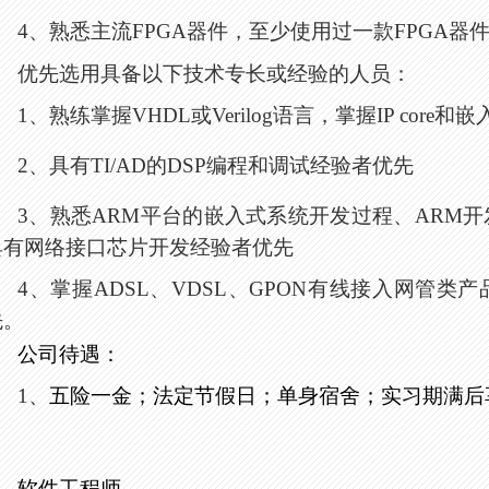
4、
熟悉主流
FPGA
器件，至少使用过一款
FPGA
器
优先选用具备以下技术专长或经验的人员：
1、
熟练掌握
VHDL
或
Verilog
语言，掌握
IP core
和嵌
2、
具有
TI/AD
的
DSP
编程和调试经验者优先
3、
熟悉
ARM
平台的嵌入式系统开发过程、
ARM
开
具有网络接口芯片开发经验者优先
4、
掌握
ADSL
、
VDSL
、
GPON
有线接入网管类产
先。
公司待遇：
1、
五险一金；法定节假日；单身宿舍；实习期满后
软件工程师